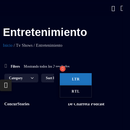
Entretenimiento
Inicio
/
Tv Shows
/
Entretenimiento
Filters
Mostrando todos los 2 resultados
LTR
RTL
ConcurStories
De Charreta Podcast