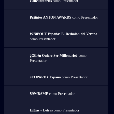
2026
ConcurStories
como
Presentador
2026
Premios ANTON AWARDS
como
Presentador
2024
WIPEOUT España: El Resbalón del Verano
como
Presentador
2021
¿Quién Quiere Ser Millonario?
como
Presentador
2023
JEOPARDY España
como
Presentador
2021
SÁMBAME
como
Presentador
2021
Cifras y Letras
como
Presentador