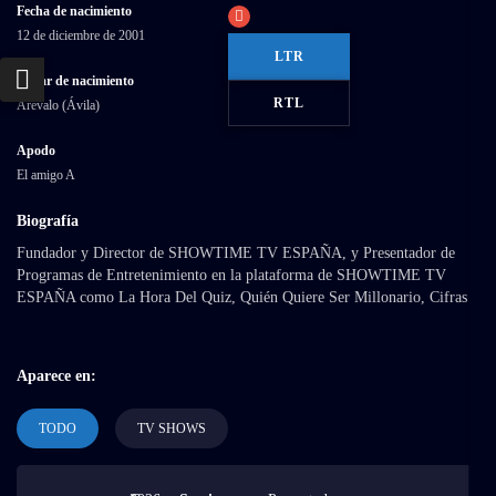
Fecha de nacimiento
12 de diciembre de 2001
LTR
Lugar de nacimiento
RTL
Arévalo (Ávila)
Apodo
El amigo A
Biografía
Fundador y Director de SHOWTIME TV ESPAÑA, y Presentador de
Programas de Entretenimiento en la plataforma de SHOWTIME TV
ESPAÑA como La Hora Del Quiz, Quién Quiere Ser Millonario, Cifras y
Letras, Jeopardy España o WIPEOUT España: El Resbalón del Verano.
Aparece en:
TODO
TV SHOWS