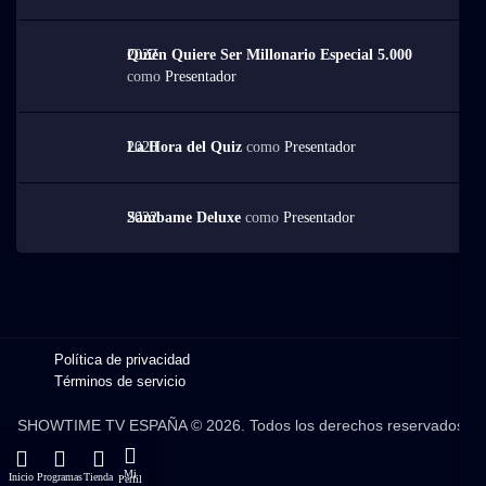
2022
Quién Quiere Ser Millonario Especial 5.000
como
Presentador
2020
La Hora del Quiz
como
Presentador
2022
Sámbame Deluxe
como
Presentador
Política de privacidad
Términos de servicio
SHOWTIME TV ESPAÑA © 2026. Todos los derechos reservados.
Mi
Inicio
Programas
Tienda
Perfil