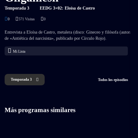
Temporada 3
EEDG 3×02: Eloísa de Castro
0
571 Visitas
0
Entrevista a Eloísa de Castro, metalera (disco: Gineceo
y filósofa (autora
de «Antiética del narcisista», publicado por Círculo Rojo).
Mi Lista
Temporada 3
Todos los episodios
Más programas similares